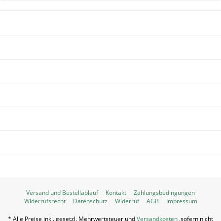
NEWSLETTER
WIR ÜBER UNS
SHOP SERVICE
INFORMATIONEN
SERVICE HOTLINE
UNSERE ZAHLUNGSARTEN
WIR VERSENDEN MIT:
Versand und Bestellablauf
Kontakt
Zahlungsbedingungen
Widerrufsrecht
Datenschutz
Widerruf
AGB
Impressum
* Alle Preise inkl. gesetzl. Mehrwertsteuer und
Versandkosten
,sofern nicht