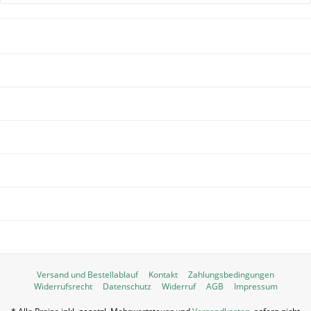
NEWSLETTER
WIR ÜBER UNS
SHOP SERVICE
INFORMATIONEN
SERVICE HOTLINE
UNSERE ZAHLUNGSARTEN
WIR VERSENDEN MIT:
Versand und Bestellablauf
Kontakt
Zahlungsbedingungen
Widerrufsrecht
Datenschutz
Widerruf
AGB
Impressum